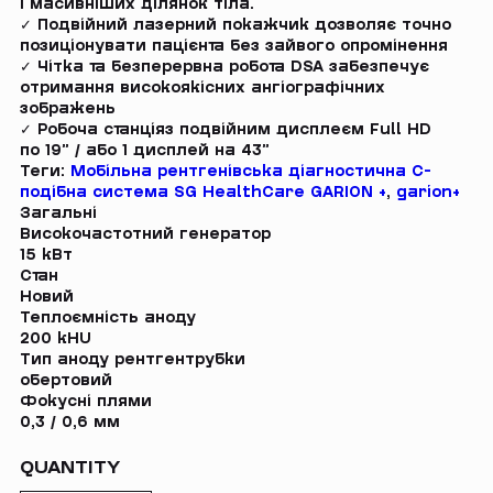
і масивніших ділянок тіла.
✓ Подвійний лазерний покажчик дозволяє точно
позиціонувати пацієнта без зайвого опромінення
✓ Чітка та безперервна робота DSA забезпечує
отримання високоякісних ангіографічних
зображень
✓ Робоча станціяз подвійним дисплеєм Full HD
по 19” / або 1 дисплей на 43”
Теги:
Мобільна рентгенівська діагностична С-
подібна система SG HealthCare GARION +
,
garion+
Загальні
Високочастотний генератор
15 кВт
Стан
Новий
Теплоємність аноду
200 kHU
Тип аноду рентгентрубки
обертовий
Фокусні плями
0,3 / 0,6 мм
QUANTITY