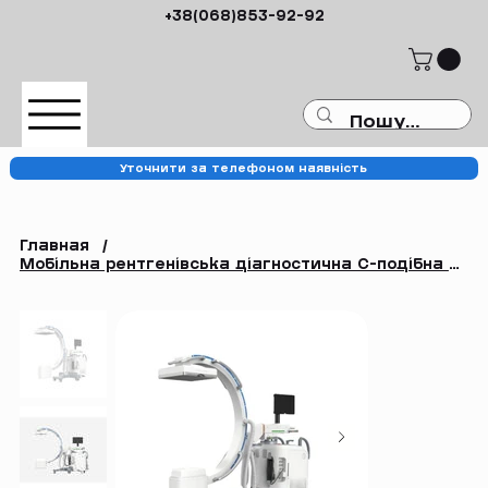
+38(068)853-92-92
Уточнити за телефоном наявність
Главная
/
Мобільна рентгенівська діагностична С-подібна система SG HealthCare GARION +