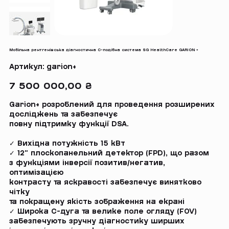
Мобільна рентгенівська діагностична С-подібна система SG HealthCare GARION +
Артикул
Артикул:
garion+
garion+
Ціна
7 500 000,00 ₴
Garion+ розроблений для проведення розширених
досліджень та забезпечує
повну підтримку функції DSA.
✓ Вихідна потужність 15 кВт
✓ 12” плоскопанельний детектор (FPD), що разом
з функціями інверсії позитив/негатив,
оптимізацією
контрасту та яскравості забезпечує винятково
чітку
та покращену якість зображення на екрані
✓ Широка С-дуга та велике поле огляду (FOV)
забезпечують зручну діагностику ширших