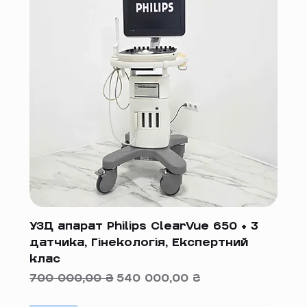
УЗД апарат Philips ClearVue 650 + 3
датчика, Гінекологія, Експертний
клас
Звичайна ціна
За розпродажем
700 000,00 ₴
540 000,00 ₴